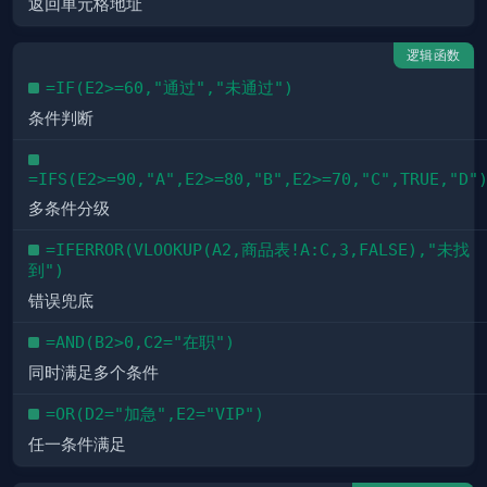
返回单元格地址
逻辑函数
=IF(E2>=60,"通过","未通过")
条件判断
=IFS(E2>=90,"A",E2>=80,"B",E2>=70,"C",TRUE,"D"
多条件分级
=IFERROR(VLOOKUP(A2,商品表!A:C,3,FALSE),"未找
到")
错误兜底
=AND(B2>0,C2="在职")
同时满足多个条件
=OR(D2="加急",E2="VIP")
任一条件满足