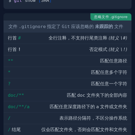
$ 
git
 show 
[
SHA
]
忽略文件 .gitignore
文件
.gitignore
指定了
Git
应该忽略的
未跟踪的
文件
行首
#
全行注释，不支持行尾类注释
(转义
\#
)
行首
!
否定模式
(转义
\!
)
**
匹配任意路径
*
匹配任意多个字符
?
匹配任意一个字符
doc/**
匹配
doc
文件夹下的全部内容
doc/**/a
匹配任意深度路径下的
a
文件或文件夹
/
表示路径分隔符，不区分操作系统
/
结尾
仅会匹配文件夹，否则会匹配文件和文件夹