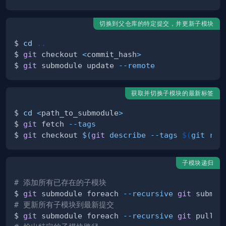
切换到父仓库的特定提交，并更新子模块
$ 
cd
..
$ 
git
 checkout 
<
commit_hash
>
$ 
git
 submodule update 
--remote
获取并切换子模块的最新标签
$ 
cd
<
path_to_submodule
>
$ 
git
 fetch 
--tags
$ 
git
 checkout 
$(
git
 describe 
--tags
$(
git rev
子模块递归
# 添加所有已存在的子模块
$ 
git
 submodule foreach 
--recursive
git
 submod
# 更新所有子模块到最新提交
$ 
git
 submodule foreach 
--recursive
git