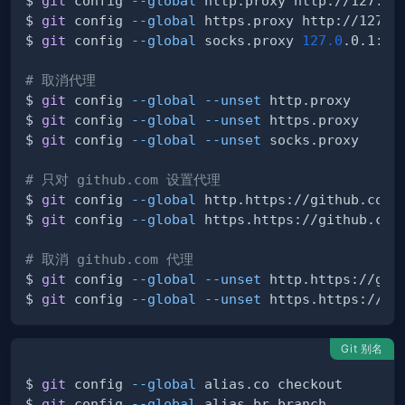
$ 
git
 config 
--global
$ 
git
 config 
--global
$ 
git
 config 
--global
 socks.proxy 
127.0
# 取消代理
$ 
git
 config 
--global
--unset
$ 
git
 config 
--global
--unset
$ 
git
 config 
--global
--unset
# 只对 github.com 设置代理
$ 
git
 config 
--global
$ 
git
 config 
--global
# 取消 github.com 代理
$ 
git
 config 
--global
--unset
$ 
git
 config 
--global
--unset
Git 别名
$ 
git
 config 
--global
$ 
git
 config 
--global