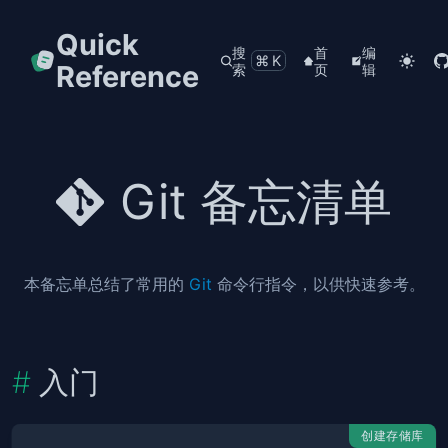
Quick
搜
首
编
⌘K
Reference
索
页
辑
Git 备忘清单
本备忘单总结了常用的
Git
命令行指令，以供快速参考。
入门
创建存储库