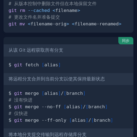
# 从版本控制中删除文件但在本地保留文件
git
rm
--cached
<
filename
>
# 更改文件名并准备提交
git
mv
<
filename-orig
>
<
filename-renamed
>
同步
从该 Git 远程获取所有分支
$ 
git
 fetch 
[
alias
]
将远程分支合并到当前分支以使其保持最新状态
$ 
git
 merge 
[
alias
]
/
[
branch
]
# 没有快进
$ 
git
 merge --no-ff 
[
alias
]
/
[
branch
]
# 仅快进
$ 
git
 merge --ff-only 
[
alias
]
/
[
branch
]
将本地分支提交传输到远程存储库分支