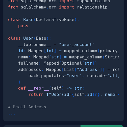
from
 sqlalchemy
.
orm 
import
from
 sqlalchemy
.
orm 
import
class
Base
(
DeclarativeBase
)
:
pass
class
User
(
Base
)
:
    __tablename__ 
=
"user_account"
id
:
 Mapped
[
int
]
=
 mapped_column
(
primary_ke
    name
:
 Mapped
[
str
]
=
 mapped_column
(
String
(
3
    fullname
:
 Mapped
[
Optional
[
str
]
]
    addresses
:
 Mapped
[
List
[
"Address"
]
]
=
 relat
        back_populates
=
"user"
,
 cascade
=
"all, d
)
def
__repr__
(
self
)
-
>
str
:
return
f"User(id=
{
self
.
id
!r
}
, name=
{
se
# Email Address
.
.
.