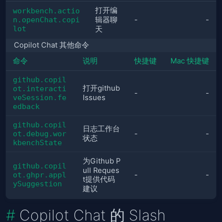
打开编
workbench.actio
n.openChat.copi
辑器聊
-
-
lot
天
Copilot Chat 其他命令
命令
说明
快捷键
Mac 快捷键
github.copil
打开github 
ot.interacti
-
-
veSession.fe
Issues
edback
github.copil
日志工作台
ot.debug.wor
-
-
状态
kbenchState
为Github P
github.copil
ull Reques
ot.ghpr.appl
-
-
t提供代码
ySuggestion
建议
Copilot Chat 的 Slash