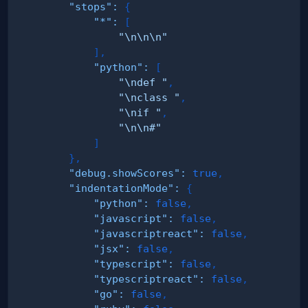
"stops"
:
{
"*"
:
[
"\n\n\n"
]
,
"python"
:
[
"\ndef "
,
"\nclass "
,
"\nif "
,
"\n\n#"
]
}
,
"debug.showScores"
:
true
,
"indentationMode"
:
{
"python"
:
false
,
"javascript"
:
false
,
"javascriptreact"
:
false
,
"jsx"
:
false
,
"typescript"
:
false
,
"typescriptreact"
:
false
,
"go"
:
false
,