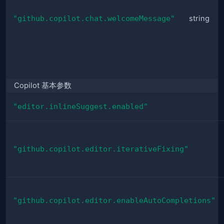
"github.copilot.chat.welcomeMessage"
string
Copilot 基本参数
"editor.inlineSuggest.enabled"
"github.copilot.editor.iterativeFixing"
"github.copilot.editor.enableAutoCompletions"