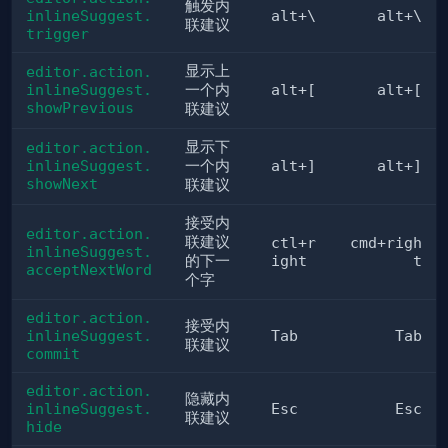
触发内
inlineSuggest.
alt+\
alt+\
联建议
trigger
显示上
editor.action.
inlineSuggest.
一个内
alt+[
alt+[
showPrevious
联建议
显示下
editor.action.
inlineSuggest.
一个内
alt+]
alt+]
showNext
联建议
接受内
editor.action.
联建议
ctl+r
cmd+righ
inlineSuggest.
的下一
ight
t
acceptNextWord
个字
editor.action.
接受内
inlineSuggest.
Tab
Tab
联建议
commit
editor.action.
隐藏内
inlineSuggest.
Esc
Esc
联建议
hide