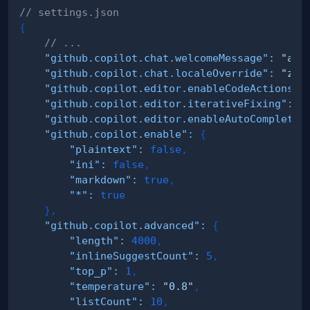
// settings.json
{
// ...
"github.copilot.chat.welcomeMessage"
:
"alw
"github.copilot.chat.localeOverride"
:
"zh-
"github.copilot.editor.enableCodeActions"
:
"github.copilot.editor.iterativeFixing"
:
t
"github.copilot.editor.enableAutoCompletio
"github.copilot.enable"
:
{
"plaintext"
:
false
,
"ini"
:
false
,
"markdown"
:
true
,
"*"
:
true
}
,
"github.copilot.advanced"
:
{
"length"
:
4000
,
"inlineSuggestCount"
:
5
,
"top_p"
:
1
,
"temperature"
:
"0.8"
,
"listCount"
:
10
,