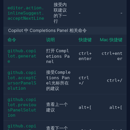
接受内
editor.action.
联建议
inlineSuggest.
-
-
的下一
acceptNextLine
行
Copilot 中 Completions Panel 相关命令
命令
说明
快捷键
Mac 快捷键
github.copi
打开 
Compl
ctrl+
ctrl+ent
lot.generat
etions Pa
enter
er
e
nel
接受
Comple
github.copi
lot.acceptC
tions Pan
ctrl
ctrl+/
ursorPanelS
el
光标所在
+/
olution
的建议
github.copi
查看上一个
lot.previou
alt+[
alt+[
sPanelSolut
建议
ion
github.copi
查看下一个