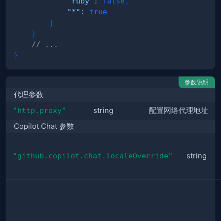
"ruby"
:
false
,
"*"
:
true
}
}
// ...
}
参数说明
代理参数
"http.proxy"
string
配置网络代理地址
Copilot Chat 参数
"github.copilot.chat.localeOverride"
string