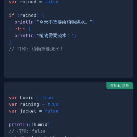
var
 rained 
=
false
if
(
rained
)
{
println
(
"今天不需要给植物浇水。"
)
}
else
{
println
(
"植物需要浇水！"
)
}
// 打印: 植物需要浇水！
逻辑运算符
var
 humid 
=
true
var
 raining 
=
true
var
 jacket 
=
false
println
(
!
humid
)
// 打印: false