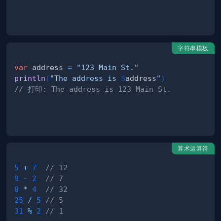
字符串模板
var
 address 
=
"123 Main St."
println
(
"The address is 
$
address
"
)
// 打印: The address is 123 Main St.
算术运算符
5
+
7
// 12
9
-
2
// 7
8
*
4
// 32
25
/
5
// 5 
31
%
2
// 1 