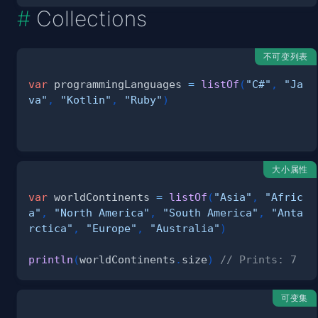
Collections
不可变列表
var
 programmingLanguages 
=
listOf
(
"C#"
,
"Ja
va"
,
"Kotlin"
,
"Ruby"
)
大小属性
var
 worldContinents 
=
listOf
(
"Asia"
,
"Afric
a"
,
"North America"
,
"South America"
,
"Anta
rctica"
,
"Europe"
,
"Australia"
)
println
(
worldContinents
.
size
)
// Prints: 7
可变集