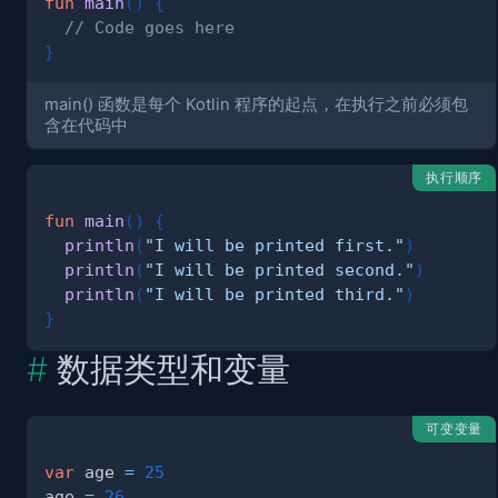
fun
main
(
)
{
// Code goes here
}
main() 函数是每个 Kotlin 程序的起点，在执行之前必须包
含在代码中
执行顺序
fun
main
(
)
{
println
(
"I will be printed first."
)
println
(
"I will be printed second."
)
println
(
"I will be printed third."
)
}
数据类型和变量
可变变量
var
 age 
=
25
age 
=
26