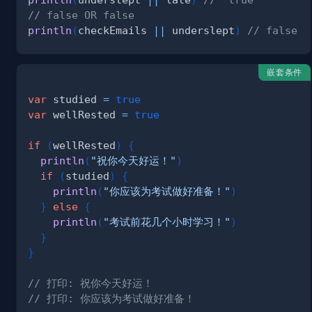
// false OR false
println
(
checkEmails 
||
 underslept
)
// false
嵌套条件
var
 studied 
=
true
var
 wellRested 
=
true
if
(
wellRested
)
{
println
(
"祝你今天好运！"
)
if
(
studied
)
{
println
(
"你应该为考试做好准备！"
)
}
else
{
println
(
"考试前花几个小时学习！"
)
}
}
// 打印: 祝你今天好运！
// 打印: 你应该为考试做好准备！