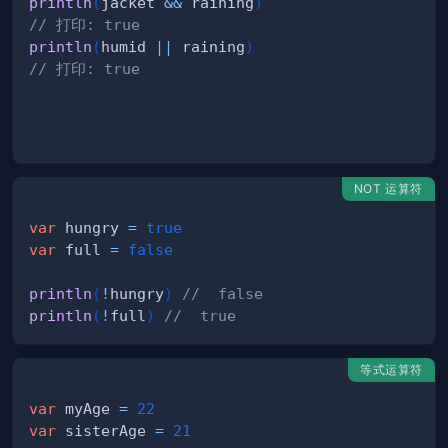
println
(
jacket 
&&
 raining
)
// 打印: true
println
(
humid 
||
 raining
)
// 打印: true
NOT 运算符
var
 hungry 
=
true
var
 full 
=
false
println
(
!
hungry
)
//  false
println
(
!
full
)
//  true
等式运算符
var
 myAge 
=
22
var
 sisterAge 
=
21