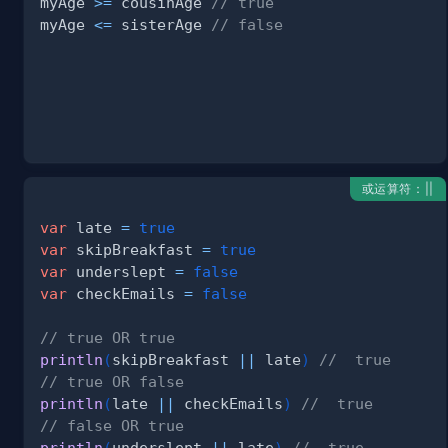
myAge 
>=
 cousinAge 
// true
myAge 
<=
 sisterAge 
// false
或运算符：||
var
 late 
=
true
var
 skipBreakfast 
=
true
var
 underslept 
=
false
var
 checkEmails 
=
false
// true OR true
println
(
skipBreakfast 
||
 late
)
//  true
// true OR false
println
(
late 
||
 checkEmails
)
//  true
// false OR true
println
(
underslept 
||
 late
)
//  true