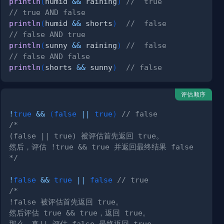
println
(
humid 
&&
 raining
)
//  true
// true AND false
println
(
humid 
&&
 shorts
)
//  false
// false AND true
println
(
sunny 
&&
 raining
)
//  false
// false AND false
println
(
shorts 
&&
 sunny
)
// false
评估顺序
!
true
&&
(
false
||
true
)
// false
*/
!
false
&&
true
||
false
// true