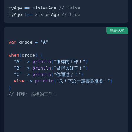
myAge 
==
 sisterAge 
// false
myAge 
!==
 sisterAge 
// true
当表达式
var
 grade 
=
"A"
when
(
grade
)
{
"A"
->
println
(
"很棒的工作！"
)
"B"
->
println
(
"做得太好了！"
)
"C"
->
println
(
"你通过了！"
)
else
->
println
(
"关！下次一定要多准备！"
)
}
// 打印: 很棒的工作！