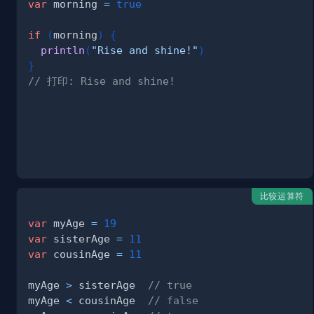
var
 morning 
=
true
if
(
morning
)
{
println
(
"Rise and shine!"
)
}
// 打印: Rise and shine!
比较运算符
var
 myAge 
=
19
var
 sisterAge 
=
11
var
 cousinAge 
=
11
myAge 
>
 sisterAge  
// true
myAge 
<
 cousinAge  
// false