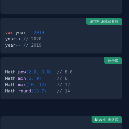
递增和递减运算符
var
 year 
=
2019
year
++
// 2020
year
--
// 2019 
数学库
Math
.
pow
(
2.0
,
3.0
)
// 8.0
Math
.
min
(
6
,
9
)
// 6 
Math
.
max
(
10
,
12
)
// 12
Math
.
round
(
13.7
)
// 14
Else-If 表达式