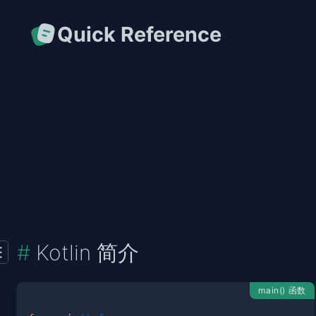
Quick Reference
Kotlin 简介
main() 函数