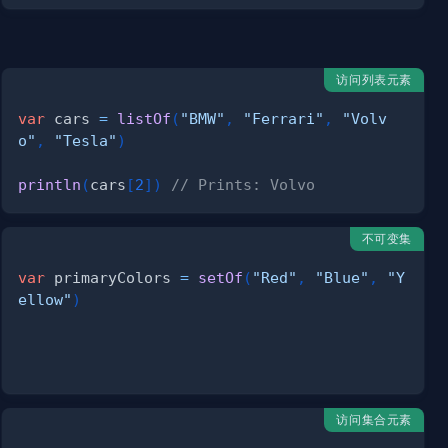
访问列表元素
var
 cars 
=
listOf
(
"BMW"
,
"Ferrari"
,
"Volv
o"
,
"Tesla"
)
println
(
cars
[
2
]
)
// Prints: Volvo
不可变集
var
 primaryColors 
=
setOf
(
"Red"
,
"Blue"
,
"Y
ellow"
)
访问集合元素