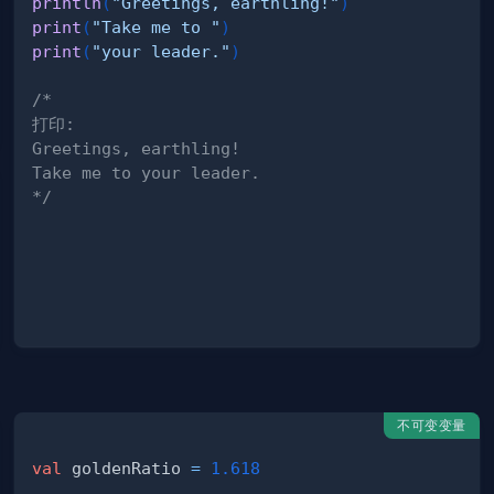
println
(
"Greetings, earthling!"
)
print
(
"Take me to "
)
print
(
"your leader."
)
*/
不可变变量
val
 goldenRatio 
=
1.618