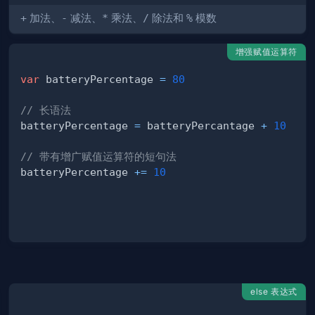
+
加法、
-
减法、
*
乘法、
/
除法和
%
模数
增强赋值运算符
var
 batteryPercentage 
=
80
// 长语法
batteryPercentage 
=
 batteryPercantage 
+
10
// 带有增广赋值运算符的短句法
batteryPercentage 
+=
10
else 表达式