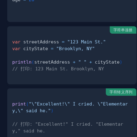
字符串连接
var
 streetAddress 
=
"123 Main St."
var
 cityState 
=
"Brooklyn, NY"
println
(
streetAddress 
+
" "
+
 cityState
)
// 打印: 123 Main St. Brooklyn, NY 
字符转义序列
print
(
"\"Excellent!\" I cried. \"Elementar
y,\" said he."
)
// 打印: "Excellent!" I cried. "Elementar
y," said he.  