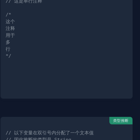
// 这是单行注释
*/
类型推断
// 以下变量在双引号内分配了一个文本值
// 因此推断的类型是 String