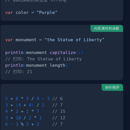
var
 color 
=
"Purple"
内置属性和函数
var
 monument 
=
"the Statue of Liberty"
println
(
monument
.
capitalize
(
)
)
// 打印: The Statue of Liberty
println
(
monument
.
length
)
// 打印: 21
操作顺序
5
+
8
*
2
/
4
-
3
// 6 
3
+
(
4
+
4
)
/
2
// 7
4
*
2
+
1
*
7
// 15
3
+
18
/
2
*
1
// 12  
6
-
3
%
2
+
2
// 7   