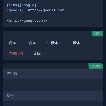
[
link
][
google
]
[
google
]
:
 http://google.com
强调
*
斜体
*
_
斜体
_
**
粗体
**
__
粗体
__
`内联代码`
~~
删除
~~
水平线
连字符
---
星号