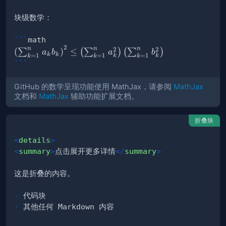
```
math
2
\left( \sum_{k=1}^n a_k b_k \right)^2 \leq \left( 
n
n
n
2
2
(
)
≤
∑
(
∑
)
(
∑
)
a
b
a
b
k
k
=
1
=
1
=
1
k
k
k
k
k
```
GitHub 的数学呈现功能使用 MathJax，请参阅
MathJax
文档和
MathJax
辅助功能扩展文档。
折叠块
<
details
>
<
summary
>
点击展开更多详情
</
summary
>
-
-