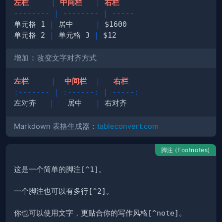
左栏     
|
 中间栏   
|
 右栏  
--------
|
--------
|
-----
单元格 1 
|
 居中     
|
 $1600
单元格 2 
|
 单元格 3 
|
 $12 
增加
:
改变文字对齐方式
左栏     
|
  中间栏  
|
   右栏 
:-------
|
:------:
|
-----:
左对齐   
|
   居中   
|
 右对齐
Markdown 表格生成器：
tableconvert.com
脚注 (Footnotes)