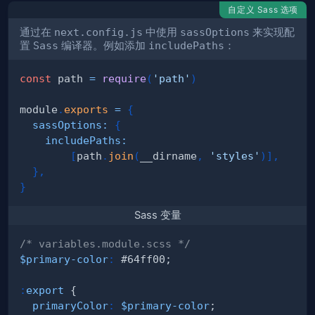
自定义 Sass 选项
通过在
next.config.js
中使用
sassOptions
来实现配
置
Sass
编译器。例如添加
includePaths
：
const
 path 
=
require
(
'path'
)
module
.
exports
=
{
sassOptions
:
{
includePaths
:
[
path
.
join
(
__dirname
,
'styles'
)
]
,
}
,
}
Sass 变量
/* variables.module.scss */
$primary-color
:
 #64ff00;
:
export
 {
primaryColor
:
$primary-color
;