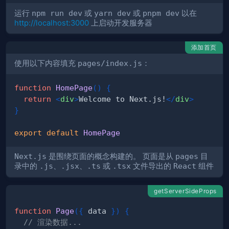
运行
npm run dev
或
yarn dev
或
pnpm dev
以在
http://localhost:3000
上启动开发服务器
添加首页
使用以下内容填充
pages/index.js
：
function
HomePage
(
)
{
return
<
div
>
Welcome to Next.js!
</
div
>
}
export
default
HomePage
Next.js
是围绕页面的概念构建的。 页面是从
pages
目
录中的
.js
、
.jsx
、
.ts
或
.tsx
文件导出的
React
组件
getServerSideProps
function
Page
(
{
 data 
}
)
{
// 渲染数据...