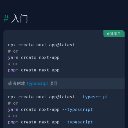
入门
创建项目
# or
yarn
# or
pnpm
或者创建
TypeScript
项目
npx create-next-app@latest 
--typescript
# or
yarn
 create next-app 
--typescript
# or
pnpm
 create next-app 
--typescript