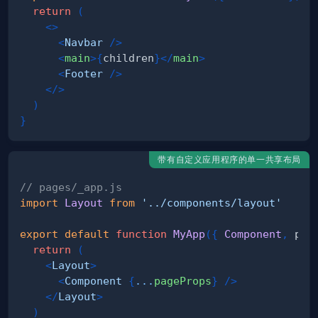
return
(
<
>
<
Navbar
/>
<
main
>
{
children
}
</
main
>
<
Footer
/>
</
>
)
}
带有自定义应用程序的单一共享布局
// pages/_app.js
import
Layout
from
'../components/layout'
export
default
function
MyApp
(
{
Component
,
 pag
return
(
<
Layout
>
<
Component
{
...
pageProps
}
/>
</
Layout
>
)