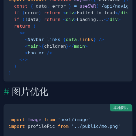
const
{
 data
,
 error 
}
=
useSWR
(
'/api/navigat
if
(
error
)
return
<
div
>
Failed to load
</
div
>
if
(
!
data
)
return
<
div
>
Loading...
</
div
>
return
(
<
>
<
Navbar
links
=
{
data
.
links
}
/>
<
main
>
{
children
}
</
main
>
<
Footer
/>
</
>
)
}
图片优化
本地图片
import
Image
from
'next/image'
import
profilePic
from
'../public/me.png'