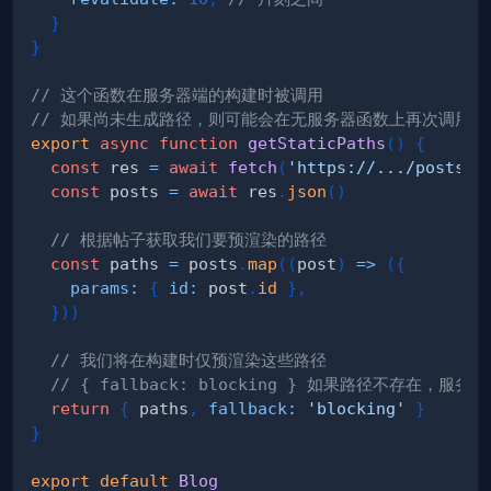
}
}
// 这个函数在服务器端的构建时被调用
// 如果尚未生成路径，则可能会在无服务器函数上再次调用它
export
async
function
getStaticPaths
(
)
{
const
 res 
=
await
fetch
(
'https://.../posts'
)
const
 posts 
=
await
 res
.
json
(
)
// 根据帖子获取我们要预渲染的路径
const
 paths 
=
 posts
.
map
(
(
post
)
=>
(
{
params
:
{
id
:
 post
.
id
}
,
}
)
)
// 我们将在构建时仅预渲染这些路径
// { fallback: blocking } 如果路径不存在，服
return
{
 paths
,
fallback
:
'blocking'
}
}
export
default
Blog