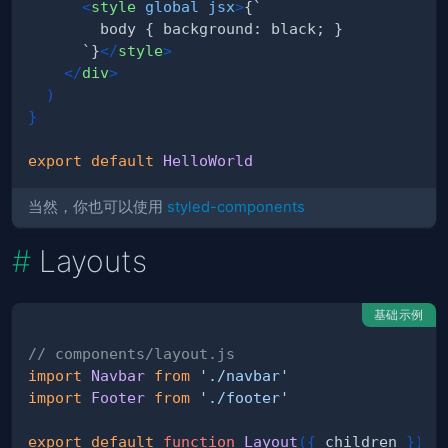
<
style
global
jsx
>
      `}
</
style
>
</
div
>
)
}
export
default
HelloWorld
当然，你也可以使用
styled-components
Layouts
基础示例
// components/layout.js
import
Navbar
from
'./navbar'
import
Footer
from
'./footer'
export
default
function
Layout
(
{
 children 
}
)
{