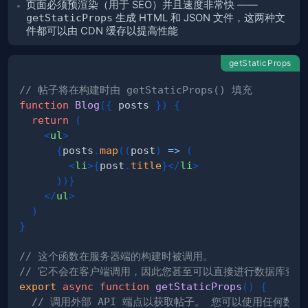
页面必须预渲染（用于 SEO）并且速度非常快 ——
getStaticProps
生成 HTML 和 JSON 文件，这两种文
件都可以由 CDN 缓存以提高性能
getStaticProps
// 帖子将在构建时由 getStaticProps() 填充
function
Blog
(
{
 posts 
}
)
{
return
(
<
ul
>
{
posts
.
map
(
(
post
)
=>
(
<
li
>
{
post
.
title
}
</
li
>
)
)
}
</
ul
>
)
}
// 这个函数在服务器端的构建时被调用。
// 它不会在客户端调用，因此您甚至可以直接进行数据库查询
export
async
function
getStaticProps
(
)
{
// 调用外部 API 端点以获取帖子。 您可以使用任何数据