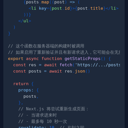
{
posts
.
map
(
(
post
)
=>
(
<
li
key
=
{
post
.
id
}
>
{
post
.
title
}
</
li
>
)
)
}
</
ul
>
)
}
// 这个函数在服务器端的构建时被调用
// 如果启用了重新验证并且有新请求进入，它可能会在无服
export
async
function
getStaticProps
(
)
{
const
 res 
=
await
fetch
(
'https://.../posts'
)
const
 posts 
=
await
 res
.
json
(
)
return
{
props
:
{
      posts
,
}
,
// Next.js 将尝试重新生成页面：
// - 当请求进来时
// - 最多每 10 秒一次
revalidate
:
10
,
// 片刻之间