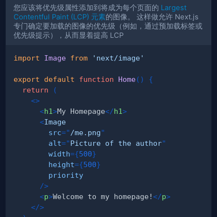
您应该将优先级属性添加到将成为每个页面的
Largest
Contentful Paint (LCP) 元素
的图像。 这样做允许 Next.js
专门确定要加载的图像的优先级（例如，通过预加载标签或
优先级提示），从而显着提高 LCP
import
Image
from
'next/image'
export
default
function
Home
(
)
{
return
(
<
>
<
h1
>
My Homepage
</
h1
>
<
Image
src
=
"
/me.png
"
alt
=
"
Picture of the author
"
width
=
{
500
}
height
=
{
500
}
priority
/>
<
p
>
Welcome to my homepage!
</
p
>
</
>