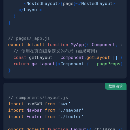
<
NestedLayout
>
{
page
}
</
NestedLayout
>
</
Layout
>
)
}
// pages/_app.js
export
default
function
MyApp
(
{
Component
,
 pag
// 使用在页面级别定义的布局（如果可用）
const
 getLayout 
=
Component
.
getLayout
||
(
(
p
return
getLayout
(
<
Component
{
...
pageProps
}
/
}
数据请求
// components/layout.js
import
useSWR
from
'swr'
import
Navbar
from
'./navbar'
import
Footer
from
'./footer'
export
default
function
Layout
(
{
 children 
}
)
{