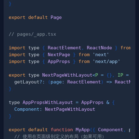
}
export
default
Page
// pages/_app.tsx
import
 type 
{
ReactElement
,
ReactNode
}
from
'
import
 type 
{
NextPage
}
from
'next'
import
 type 
{
AppProps
}
from
'next/app'
export
 type 
NextPageWithLayout
<
P
=
{
}
,
IP
=
P
>
  getLayout
?
:
(
page
:
ReactElement
)
=>
ReactNod
}
type 
AppPropsWithLayout
=
AppProps
&
{
Component
:
NextPageWithLayout
}
export
default
function
MyApp
(
{
Component
,
 pag
// 使用在页面级别定义的布局（如果可用）