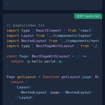
}
使用 TypeScript
// pages/index.tsx
import
 type 
{
ReactElement
}
from
'react'
import
Layout
from
'../components/layout'
import
NestedLayout
from
'../components/nested
import
 type 
{
NextPageWithLayout
}
from
'./_ap
const
Page
:
NextPageWithLayout
=
(
)
=>
{
return
<
p
>
hello world
</
p
>
}
Page
.
getLayout
=
function
getLayout
(
page
:
Reac
return
(
<
Layout
>
<
NestedLayout
>
{
page
}
</
NestedLayout
>
</
Layout
>
)