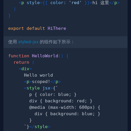
<
p
style
=
{
{
color
:
'red'
}
}
>
hi 这里
</
p
>
)
}
export
default
HiThere
使用
styled-jsx
的组件如下所示：
function
HelloWorld
(
)
{
return
(
<
div
>
<
p
>
scoped!
</
p
>
<
style
jsx
>
      `}
</
style
>