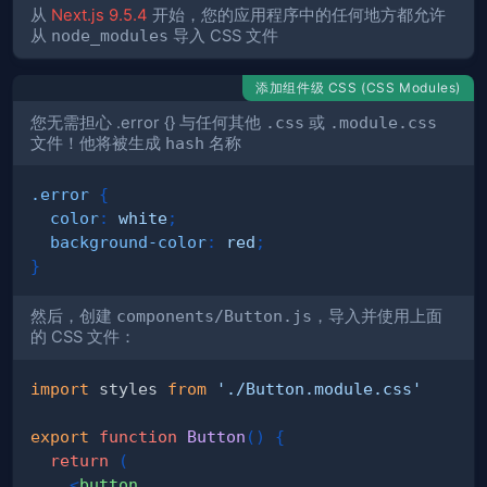
从
Next.js 9.5.4
开始，您的应用程序中的任何地方都允许
从
node_modules
导入 CSS 文件
添加组件级 CSS (CSS Modules)
您无需担心 .error {} 与任何其他
.css
或
.module.css
文件！他将被生成
hash
名称
.error
{
color
:
white
;
background-color
:
red
;
}
然后，创建
components/Button.js
，导入并使用上面
的 CSS 文件：
import
styles
from
'./Button.module.css'
export
function
Button
(
)
{
return
(
<
button