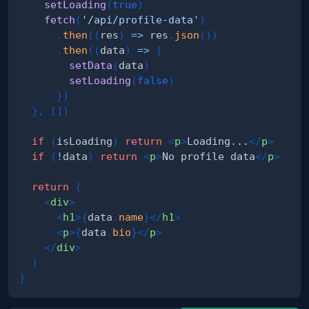
setLoading
(
true
)
fetch
(
'/api/profile-data'
)
.
then
(
(
res
)
=>
 res
.
json
(
)
)
.
then
(
(
data
)
=>
{
setData
(
data
)
setLoading
(
false
)
}
)
}
,
[
]
)
if
(
isLoading
)
return
<
p
>
Loading...
</
p
>
if
(
!
data
)
return
<
p
>
No profile data
</
p
>
return
(
<
div
>
<
h1
>
{
data
.
name
}
</
h1
>
<
p
>
{
data
.
bio
}
</
p
>
</
div
>
)
}