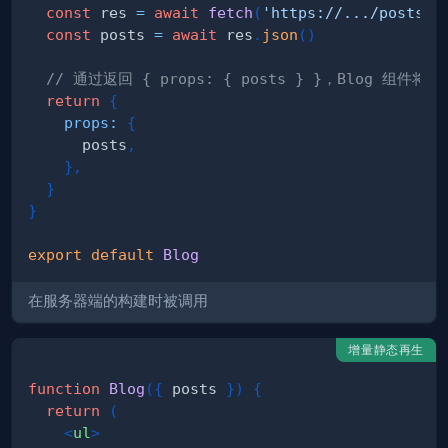
const
 res 
=
await
fetch
(
'https://.../posts'
)
const
 posts 
=
await
 res
.
json
(
)
// 通过返回 { props: { posts } }，Blog 组件将
return
{
props
:
{
      posts
,
}
,
}
}
export
default
Blog
在服务器端的构建时被调用
增量静态再生
function
Blog
(
{
 posts 
}
)
{
return
(
<
ul
>