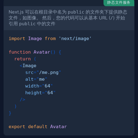
静态文件服务
Next.js 可以在根目录中名为
public
的文件夹下提供静态
文件，如图像。 然后，您的代码可以从基本 URL (
/
) 开始
引用
public
中的文件
import
Image
from
'next/image'
function
Avatar
(
)
{
return
(
<
Image
src
=
"
/me.png
"
alt
=
"
me
"
width
=
"
64
"
height
=
"
64
"
/>
)
}
export
default
Avatar