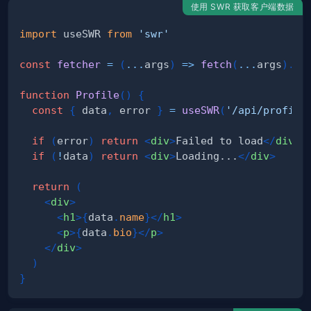
使用 SWR 获取客户端数据
import
useSWR
from
'swr'
const
fetcher
=
(
...
args
)
=>
fetch
(
...
args
)
.
th
function
Profile
(
)
{
const
{
 data
,
 error 
}
=
useSWR
(
'/api/profile
if
(
error
)
return
<
div
>
Failed to load
</
div
>
if
(
!
data
)
return
<
div
>
Loading...
</
div
>
return
(
<
div
>
<
h1
>
{
data
.
name
}
</
h1
>
<
p
>
{
data
.
bio
}
</
p
>
</
div
>
)
}