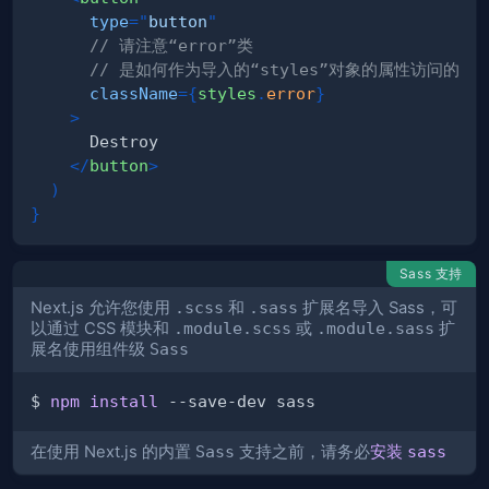
type
=
"
button
"
// 请注意“error”类
// 是如何作为导入的“styles”对象的属性访问的
className
=
{
styles
.
error
}
>
</
button
>
)
}
Sass 支持
Next.js 允许您使用
.scss
和
.sass
扩展名导入 Sass，可
以通过 CSS 模块和
.module.scss
或
.module.sass
扩
展名使用组件级
Sass
$ 
npm
install
在使用 Next.js 的内置
Sass
支持之前，请务必
安装
sass