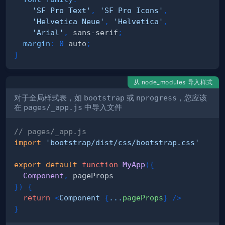
'SF Pro Text'
,
'SF Pro Icons'
,
'Helvetica Neue'
,
'Helvetica'
,
'Arial'
,
 sans-serif
;
margin
:
0
 auto
;
}
从 node_modules 导入样式
对于全局样式表，如
bootstrap
或
nprogress
，您应该
在
pages/_app.js
中导入文件
// pages/_app.js
import
'bootstrap/dist/css/bootstrap.css'
export
default
function
MyApp
(
{
Component
,
}
)
{
return
<
Component
{
...
pageProps
}
/>
}