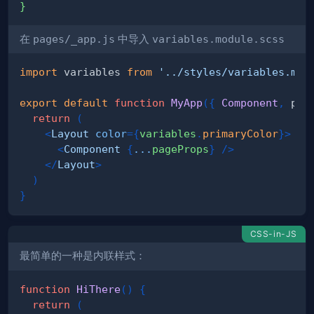
}
在
pages/_app.js
中导入
variables.module.scss
import
variables
from
'../styles/variables.mod
export
default
function
MyApp
(
{
Component
,
 pag
return
(
<
Layout
color
=
{
variables
.
primaryColor
}
>
<
Component
{
...
pageProps
}
/>
</
Layout
>
)
}
CSS-in-JS
最简单的一种是内联样式：
function
HiThere
(
)
{
return
(