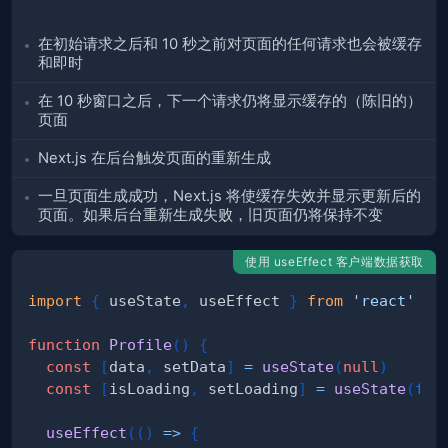
在初始请求之后和 10 秒之前对页面的任何请求也会被缓存
和即时
在 10 秒窗口之后，下一个请求仍将显示缓存的（陈旧的）
页面
Next.js 在后台触发页面的重新生成
一旦页面生成成功，Next.js 将使缓存失效并显示更新后的
页面。如果后台重新生成失败，旧页面仍将保持不变
使用 useEffect 客户端数据获取
import
{
 useState
,
 useEffect 
}
from
'react'
function
Profile
(
)
{
const
[
data
,
 setData
]
=
useState
(
null
)
const
[
isLoading
,
 setLoading
]
=
useState
(
fal
useEffect
(
(
)
=>
{