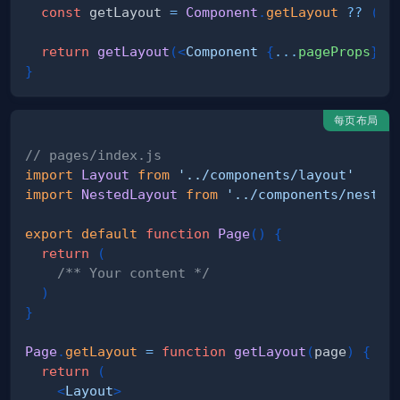
const
 getLayout 
=
Component
.
getLayout
??
(
(
p
return
getLayout
(
<
Component
{
...
pageProps
}
/
}
每页布局
// pages/index.js
import
Layout
from
'../components/layout'
import
NestedLayout
from
'../components/nested
export
default
function
Page
(
)
{
return
(
/** Your content */
)
}
Page
.
getLayout
=
function
getLayout
(
page
)
{
return
(
<
Layout
>