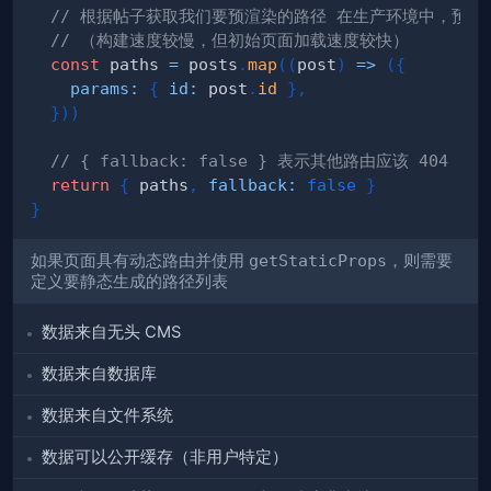
// 根据帖子获取我们要预渲染的路径 在生产环境中，预渲
// （构建速度较慢，但初始页面加载速度较快）
const
 paths 
=
 posts
.
map
(
(
post
)
=>
(
{
params
:
{
id
:
 post
.
id
}
,
}
)
)
// { fallback: false } 表示其他路由应该 404
return
{
 paths
,
fallback
:
false
}
}
如果页面具有动态路由并使用
getStaticProps
，则需要
定义要静态生成的路径列表
数据来自无头 CMS
数据来自数据库
数据来自文件系统
数据可以公开缓存（非用户特定）