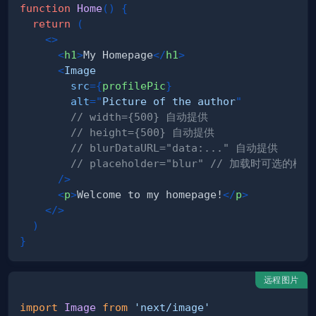
function
Home
(
)
{
return
(
<
>
<
h1
>
My Homepage
</
h1
>
<
Image
src
=
{
profilePic
}
alt
=
"
Picture of the author
"
// width={500} 自动提供
// height={500} 自动提供
// blurDataURL="data:..." 自动提供
// placeholder="blur" // 加载时可选的模
/>
<
p
>
Welcome to my homepage!
</
p
>
</
>
)
}
远程图片
import
Image
from
'next/image'