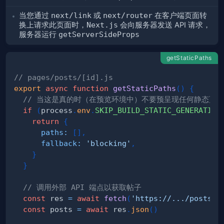
当您通过
next/link
或
next/router
在客户端页面转
换上请求此页面时，
Next.js
会向服务器发送 API 请求，
服务器运行
getServerSideProps
getStaticPaths
// pages/posts/[id].js
export
async
function
getStaticPaths
(
)
{
// 当这是真的时（在预览环境中）不要预呈现任何静态页
if
(
process
.
env
.
SKIP_BUILD_STATIC_GENERATION
return
{
paths
:
[
]
,
fallback
:
'blocking'
,
}
}
// 调用外部 API 端点以获取帖子
const
 res 
=
await
fetch
(
'https://.../posts'
)
const
 posts 
=
await
 res
.
json
(
)