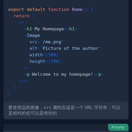
export
default
function
Home
(
)
{
return
(
<
>
<
h1
>
My Homepage
</
h1
>
<
Image
src
=
"
/me.png
"
alt
=
"
Picture of the author
"
width
=
{
500
}
height
=
{
500
}
/>
<
p
>
Welcome to my homepage!
</
p
>
</
>
)
}
要使用远程图像，
src
属性应该是一个
URL
字符串，可以
是相对的也可以是绝对的
Priority