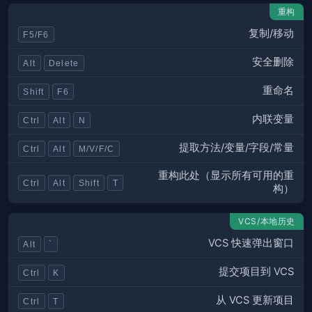
重构
复制/移动
F5/F6
安全删除
Alt
Delete
重命名
Shift
F6
内联变量
Ctrl
Alt
N
提取方法/变量/字段/常量
Ctrl
Alt
M/V/F/C
重构此处（显示所有可用的重
Ctrl
Alt
Shift
T
构）
VCS/本地历史
VCS 快速弹出窗口
Alt
`
提交项目到 VCS
Ctrl
K
从 VCS 更新项目
Ctrl
T