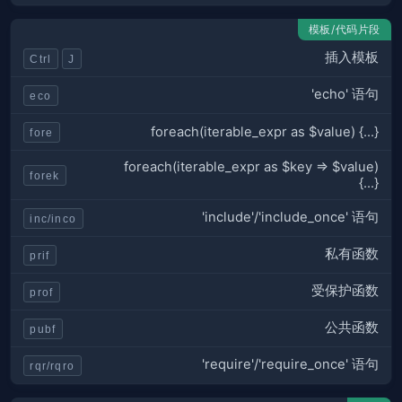
模板/代码片段
插入模板
Ctrl
J
'echo' 语句
eco
foreach(iterable_expr as $value) {...}
fore
foreach(iterable_expr as $key => $value)
forek
{...}
'include'/'include_once' 语句
inc/inco
私有函数
prif
受保护函数
prof
公共函数
pubf
'require'/'require_once' 语句
rqr/rqro