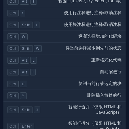
包围...(if..else, try..catch, for, 等)
Ctrl
Alt
T
使用行注释进行注释/取消注释
Ctrl
/
使用块注释进行注释/取消注释
Ctrl
Shift
/
逐渐选择增加的代码块
Ctrl
W
将当前选择减少到先前的状态
Ctrl
Shift
W
重新格式化代码
Ctrl
Alt
L
自动缩进行
Ctrl
Alt
I
复制当前行或选定的块
Ctrl
D
删除插入符处的行
Ctrl
Y
智能行合并（仅限 HTML 和
Ctrl
Shift
J
JavaScript）
智能行拆分（仅限 HTML 和
Ctrl
Enter
JavaScript）