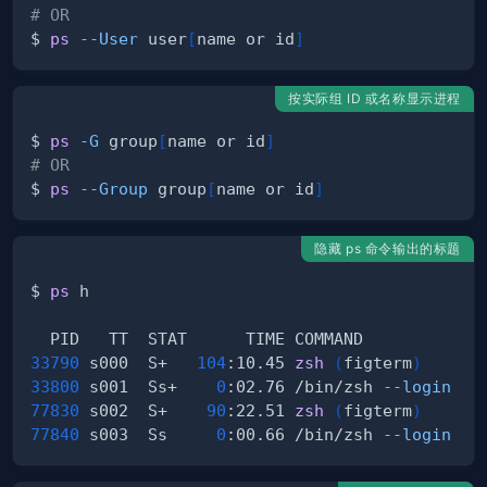
# OR
$ 
ps
--User
 user
[
name or id
]
按实际组 ID 或名称显示进程
$ 
ps
-G
 group
[
name or id
]
# OR
$ 
ps
--Group
 group
[
name or id
]
隐藏 ps 命令输出的标题
$ 
ps
33790
 s000  S+   
104
:10.45 
zsh
(
figterm
)
33800
 s001  Ss+    
0
:02.76 /bin/zsh 
--login
77830
 s002  S+    
90
:22.51 
zsh
(
figterm
)
77840
 s003  Ss     
0
:00.66 /bin/zsh 
--login