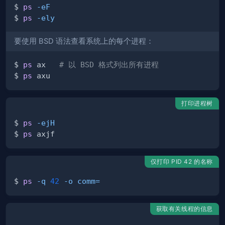
$ 
ps
-eF
$ 
ps
-ely
要使用 BSD 语法查看系统上的每个进程：
$ 
ps
 ax   
# 以 BSD 格式列出所有进程
$ 
ps
打印进程树
$ 
ps
-ejH
$ 
ps
仅打印 PID 42 的名称
$ 
ps
-q
42
-o
comm
=
获取有关线程的信息