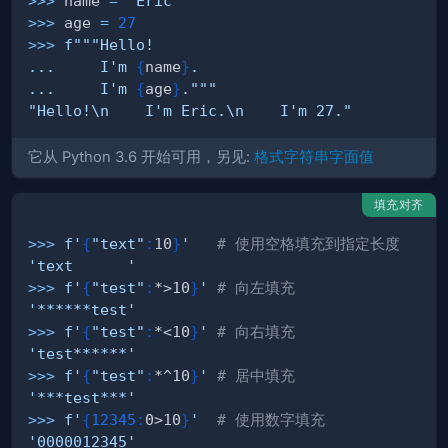
>>
>
 name 
=
'Eric'
>>
>
 age 
=
27
>>
>
...     I'm 
{
name
}
...     I'm 
{
age
}
."""
"Hello!\n    I'm Eric.\n    I'm 27."
它从 Python 3.6 开始可用，另见:
格式字符串字面值
填充对齐
>>
>
f'
{
"text"
:
10
}
'
# 使用空格填充到指定长度
'text      '
>>
>
f'
{
"test"
:
*>10
}
'
# 向左填充
'******test'
>>
>
f'
{
"test"
:
*<10
}
'
# 向右填充
'test******'
>>
>
f'
{
"test"
:
*^10
}
'
# 居中填充
'***test***'
>>
>
f'
{
12345
:
0>10
}
'
# 使用数字填充
'0000012345'