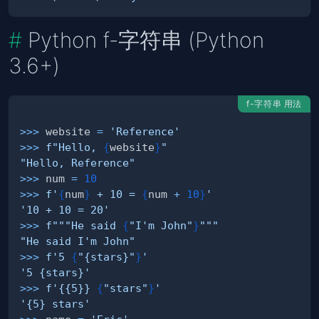
Python f-字符串 (Python
3.6+)
f-字符串 用法
>>
>
 website 
=
'Reference'
>>
>
f"Hello, 
{
website
}
"
"Hello, Reference"
>>
>
 num 
=
10
>>
>
f'
{
num
}
 + 10 = 
{
num 
+
10
}
'
'10 + 10 = 20'
>>
>
f"""He said 
{
"I'm John"
}
"""
"He said I'm John"
>>
>
f'5 
{
"{stars}"
}
'
'5 {stars}'
>>
>
f'{{5}} 
{
"stars"
}
'
'{5} stars'