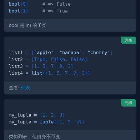
bool
(
0
)
# => False
bool
(
1
)
# => True
bool 是 int 的子类
列表
list1 
=
[
"apple"
,
"banana"
,
"cherry"
]
list2 
=
[
True
,
False
,
False
]
list3 
=
[
1
,
5
,
7
,
9
,
3
]
list4 
=
list
(
(
1
,
5
,
7
,
9
,
3
)
)
查看:
列表
元组
my_tuple 
=
(
1
,
2
,
3
)
my_tuple 
=
tuple
(
(
1
,
2
,
3
)
)
类似列表，但自身不可变