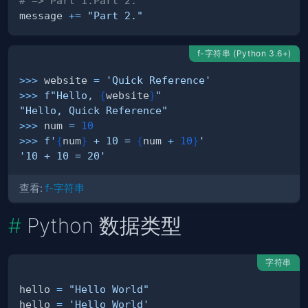
# => Part 1.Part 2.
message 
+=
"Part 2."
f-字符串 (Python 3.6+)
>>
>
 website 
=
'Quick Reference'
>>
>
f"Hello, 
{
website
}
"
"Hello, Quick Reference"
>>
>
 num 
=
10
>>
>
f'
{
num
}
 + 10 = 
{
num 
+
10
}
'
'10 + 10 = 20'
查看:
f-字符串
Python 数据类型
字符串
hello 
=
"Hello World"
hello 
=
'Hello World'