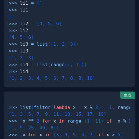
>>
>
 li1 
=
[
]
>>
>
[
]
>>
>
 li2 
=
[
4
,
5
,
6
]
>>
>
[
4
,
5
,
6
]
>>
>
 li3 
=
list
(
(
1
,
2
,
3
)
)
>>
>
[
1
,
2
,
3
]
>>
>
 li4 
=
list
(
range
(
1
,
11
)
)
>>
>
[
1
,
2
,
3
,
4
,
5
,
6
,
7
,
8
,
9
,
10
]
生成
>>
>
list
(
filter
(
lambda
 x 
:
 x 
%
2
==
1
,
range
(
1
[
1
,
3
,
5
,
7
,
9
,
11
,
13
,
15
,
17
,
19
]
>>
>
[
x 
**
2
for
 x 
in
range
(
1
,
11
)
if
  x 
%
2
=
[
1
,
9
,
25
,
49
,
81
]
>>
>
[
x 
for
 x 
in
[
3
,
4
,
5
,
6
,
7
]
if
 x 
>
5
]