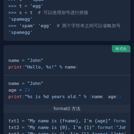
>>
>
 t 
=
'egg'
>>
>
 s 
+
 t  
# 可以使用加号进行拼接
'spamegg'
>>
>
'spam'
'egg'
# 两个字符串之间可以省略加号
'spamegg'
格式化
name 
=
"John"
print
(
"Hello, %s!"
%
 name
)
name 
=
"John"
age 
=
23
print
(
"%s is %d years old."
%
(
name
,
 age
)
)
format() 方法
txt1 
=
"My name is {fname}, I'm {age}"
.
format
(
txt2 
=
"My name is {0}, I'm {1}"
.
format
(
"John"
txt3 
=
"My name is {}, I'm {}"
.
format
(
"John"
,