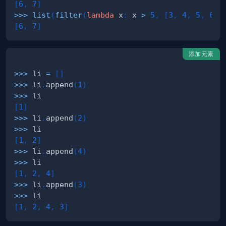
[
6
,
7
]
>>
>
list
(
filter
(
lambda
 x
:
 x 
>
5
,
[
3
,
4
,
5
,
6
,
[
6
,
7
]
添加元素
>>
>
 li 
=
[
]
>>
>
 li
.
append
(
1
)
>>
>
[
1
]
>>
>
 li
.
append
(
2
)
>>
>
[
1
,
2
]
>>
>
 li
.
append
(
4
)
>>
>
[
1
,
2
,
4
]
>>
>
 li
.
append
(
3
)
>>
>
[
1
,
2
,
4
,
3
]