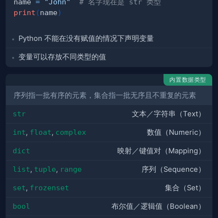
name 
=
"John"
# 名字现在是 str 类型
print
(
name
)
Python 不能在没有赋值的情况下声明变量
变量可以存放不同类型的值
内置数据类型
序列指一批有序的元素，集合指一批无序且不重复的元素
str
文本／字符串（Text）
int
,
float
,
complex
数值（Numeric）
dict
映射／键值对（Mapping）
list
,
tuple
,
range
序列（Sequence）
set
,
frozenset
集合（Set）
bool
布尔值／逻辑值（Boolean）