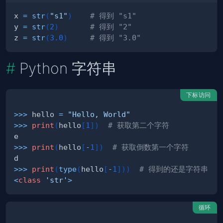
x 
=
str
(
"s1"
)
# 得到 "s1"
y 
=
str
(
2
)
# 得到 "2"
z 
=
str
(
3.0
)
# 得到 "3.0"
Python 字符串
下标访问
>>
>
 hello 
=
"Hello, World"
>>
>
print
(
hello
[
1
]
)
# 获取第二个字符
>>
>
print
(
hello
[
-
1
]
)
# 获取倒数第一个字符
>>
>
print
(
type
(
hello
[
-
1
]
)
)
# 得到的还是字符串
<
class
'str'
>
循环