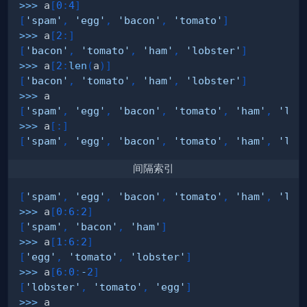
>>
>
 a
[
0
:
4
]
[
'spam'
,
'egg'
,
'bacon'
,
'tomato'
]
>>
>
 a
[
2
:
]
[
'bacon'
,
'tomato'
,
'ham'
,
'lobster'
]
>>
>
 a
[
2
:
len
(
a
)
]
[
'bacon'
,
'tomato'
,
'ham'
,
'lobster'
]
>>
>
[
'spam'
,
'egg'
,
'bacon'
,
'tomato'
,
'ham'
,
'lob
>>
>
 a
[
:
]
[
'spam'
,
'egg'
,
'bacon'
,
'tomato'
,
'ham'
,
'lob
间隔索引
[
'spam'
,
'egg'
,
'bacon'
,
'tomato'
,
'ham'
,
'lob
>>
>
 a
[
0
:
6
:
2
]
[
'spam'
,
'bacon'
,
'ham'
]
>>
>
 a
[
1
:
6
:
2
]
[
'egg'
,
'tomato'
,
'lobster'
]
>>
>
 a
[
6
:
0
:
-
2
]
[
'lobster'
,
'tomato'
,
'egg'
]
>>
>