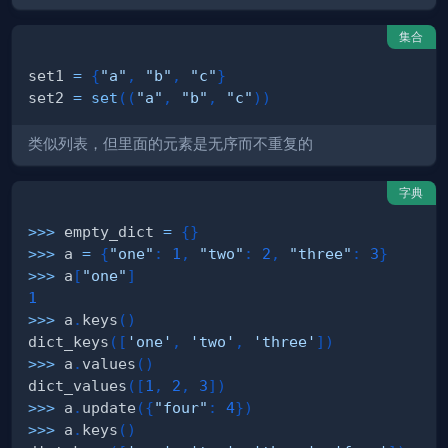
集合
set1 
=
{
"a"
,
"b"
,
"c"
}
set2 
=
set
(
(
"a"
,
"b"
,
"c"
)
)
类似列表，但里面的元素是无序而不重复的
字典
>>
>
 empty_dict 
=
{
}
>>
>
 a 
=
{
"one"
:
1
,
"two"
:
2
,
"three"
:
3
}
>>
>
 a
[
"one"
]
1
>>
>
 a
.
keys
(
)
dict_keys
(
[
'one'
,
'two'
,
'three'
]
)
>>
>
 a
.
values
(
)
dict_values
(
[
1
,
2
,
3
]
)
>>
>
 a
.
update
(
{
"four"
:
4
}
)
>>
>
 a
.
keys
(
)