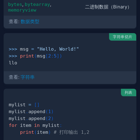
bytes
,
bytearray
,
二进制数据（Binary）
memoryview
查看:
数据类型
字符串切片
>>
>
 msg 
=
"Hello, World!"
>>
>
print
(
msg
[
2
:
5
]
)
查看:
字符串
列表
mylist 
=
[
]
mylist
.
append
(
1
)
mylist
.
append
(
2
)
for
 item 
in
 mylist
:
print
(
item
)
# 打印输出 1,2