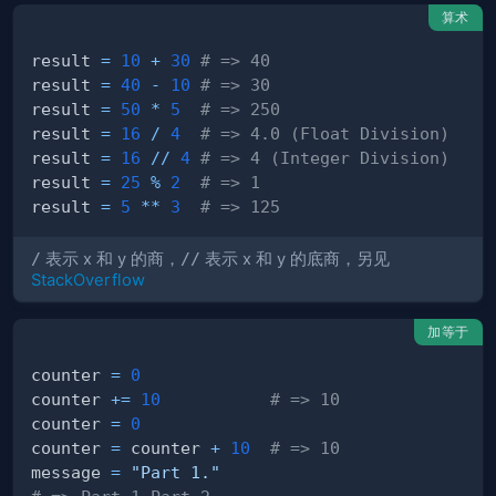
算术
result 
=
10
+
30
# => 40
result 
=
40
-
10
# => 30
result 
=
50
*
5
# => 250
result 
=
16
/
4
# => 4.0 (Float Division)
result 
=
16
//
4
# => 4 (Integer Division)
result 
=
25
%
2
# => 1
result 
=
5
**
3
# => 125
/
表示 x 和 y 的商，
//
表示 x 和 y 的底商，另见
StackOverflow
加等于
counter 
=
0
counter 
+=
10
# => 10
counter 
=
0
counter 
=
 counter 
+
10
# => 10
message 
=
"Part 1."