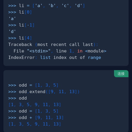
>>
>
 li 
=
[
'a'
,
'b'
,
'c'
,
'd'
]
>>
>
 li
[
0
]
'a'
>>
>
 li
[
-
1
]
'd'
>>
>
 li
[
4
]
Traceback 
(
most recent call last
)
:
  File 
"<stdin>"
,
 line 
1
,
in
<
module
>
IndexError
:
list
 index out of 
range
连接
>>
>
 odd 
=
[
1
,
3
,
5
]
>>
>
 odd
.
extend
(
[
9
,
11
,
13
]
)
>>
>
[
1
,
3
,
5
,
9
,
11
,
13
]
>>
>
 odd 
=
[
1
,
3
,
5
]
>>
>
 odd 
+
[
9
,
11
,
13
]
[
1
,
3
,
5
,
9
,
11
,
13
]