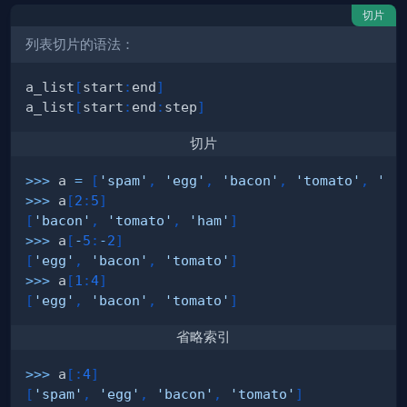
切片
列表切片的语法：
a_list
[
start
:
end
]
a_list
[
start
:
end
:
step
]
切片
>>
>
 a 
=
[
'spam'
,
'egg'
,
'bacon'
,
'tomato'
,
'ha
>>
>
 a
[
2
:
5
]
[
'bacon'
,
'tomato'
,
'ham'
]
>>
>
 a
[
-
5
:
-
2
]
[
'egg'
,
'bacon'
,
'tomato'
]
>>
>
 a
[
1
:
4
]
[
'egg'
,
'bacon'
,
'tomato'
]
省略索引
>>
>
 a
[
:
4
]
[
'spam'
,
'egg'
,
'bacon'
,
'tomato'
]