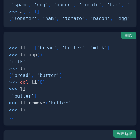
[
'spam'
,
'egg'
,
'bacon'
,
'tomato'
,
'ham'
,
'lob
>>
>
 a
[
:
:
-
1
]
[
'lobster'
,
'ham'
,
'tomato'
,
'bacon'
,
'egg'
,
'
删除
>>
>
 li 
=
[
'bread'
,
'butter'
,
'milk'
]
>>
>
 li
.
pop
(
)
'milk'
>>
>
[
'bread'
,
'butter'
]
>>
>
del
 li
[
0
]
>>
>
[
'butter'
]
>>
>
 li
.
remove
(
'butter'
)
>>
>
[
]
列表边界