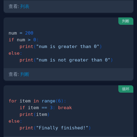
查看:
列表
判断
num 
=
200
if
 num 
>
0
:
print
(
"num is greater than 0"
)
else
:
print
(
"num is not greater than 0"
)
查看:
判断
循环
for
 item 
in
range
(
6
)
:
if
 item 
==
3
:
break
print
(
item
)
else
:
print
(
"Finally finished!"
)