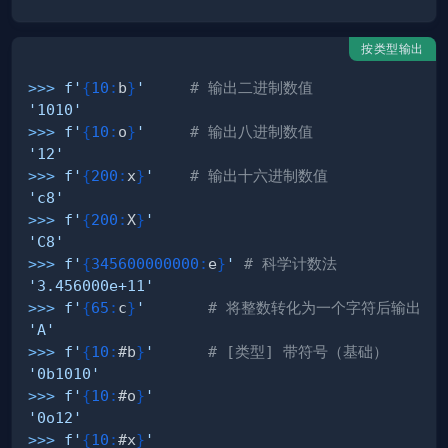
按类型输出
>>
>
f'
{
10
:
b
}
'
# 输出二进制数值
'1010'
>>
>
f'
{
10
:
o
}
'
# 输出八进制数值
'12'
>>
>
f'
{
200
:
x
}
'
# 输出十六进制数值
'c8'
>>
>
f'
{
200
:
X
}
'
'C8'
>>
>
f'
{
345600000000
:
e
}
'
# 科学计数法
'3.456000e+11'
>>
>
f'
{
65
:
c
}
'
# 将整数转化为一个字符后输出
'A'
>>
>
f'
{
10
:
#b
}
'
# [类型] 带符号（基础）
'0b1010'
>>
>
f'
{
10
:
#o
}
'
'0o12'
>>
>
f'
{
10
:
#x
}
'