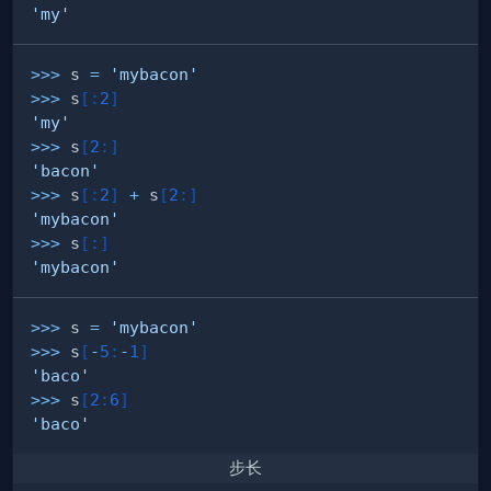
'my'
>>
>
 s 
=
'mybacon'
>>
>
 s
[
:
2
]
'my'
>>
>
 s
[
2
:
]
'bacon'
>>
>
 s
[
:
2
]
+
 s
[
2
:
]
'mybacon'
>>
>
 s
[
:
]
'mybacon'
>>
>
 s 
=
'mybacon'
>>
>
 s
[
-
5
:
-
1
]
'baco'
>>
>
 s
[
2
:
6
]
'baco'
步长