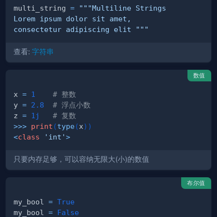
multi_string 
=
consectetur adipiscing elit """
查看:
字符串
数值
x 
=
1
# 整数
y 
=
2.8
# 浮点小数
z 
=
1j
# 复数
>>
>
print
(
type
(
x
)
)
<
class
'int'
>
只要内存足够，可以容纳无限大(小)的数值
布尔值
my_bool 
=
True
my_bool 
=
False