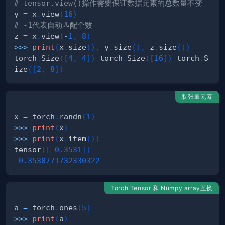
# tensor.view()操作需要保证数据元素的总数量不变
y 
=
 x
.
view
(
16
)
# -1代表自动匹配个数
z 
=
 x
.
view
(
-
1
,
8
)
>>
>
print
(
x
.
size
(
)
,
 y
.
size
(
)
,
 z
.
size
(
)
)
torch
.
Size
(
[
4
,
4
]
)
 torch
.
Size
(
[
16
]
)
 torch
.
S
ize
(
[
2
,
8
]
)
取张量元素
x 
=
 torch
.
randn
(
1
)
>>
>
print
(
x
)
>>
>
print
(
x
.
item
(
)
)
tensor
(
[
-
0.3531
]
)
-
0.3530771732330322
Torch Tensor 和 Numpy array互换
a 
=
 torch
.
ones
(
5
)
>>
>
print
(
a
)