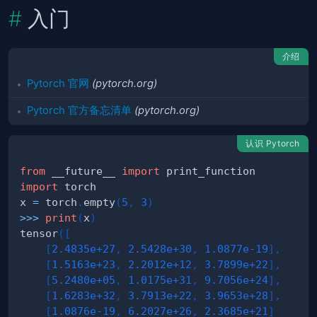
入门
介绍
Pytorch 官网
(pytorch.org)
Pytorch 官方备忘清单
(pytorch.org)
认识 Pytorch
from
 __future__ 
import
import
x 
=
 torch
.
empty
(
5
,
3
)
>>
>
print
(
x
)
tensor
(
[
[
2.4835e+27
,
2.5428e+30
,
1.0877e-19
]
,
[
1.5163e+23
,
2.2012e+12
,
3.7899e+22
]
,
[
5.2480e+05
,
1.0175e+31
,
9.7056e+24
]
,
[
1.6283e+32
,
3.7913e+22
,
3.9653e+28
]
,
[
1.0876e-19
,
6.2027e+26
,
2.3685e+21
]