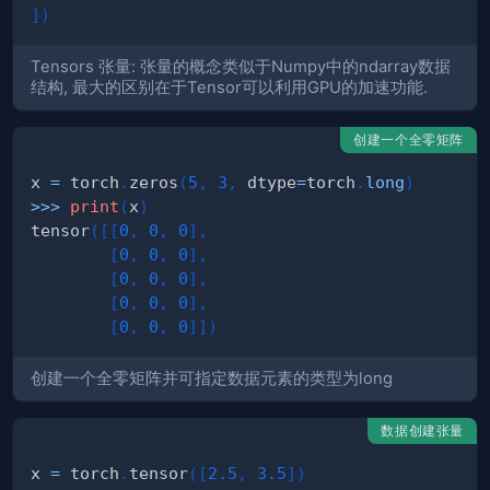
]
)
Tensors 张量: 张量的概念类似于Numpy中的ndarray数据
结构, 最大的区别在于Tensor可以利用GPU的加速功能.
创建一个全零矩阵
x 
=
 torch
.
zeros
(
5
,
3
,
 dtype
=
torch
.
long
)
>>
>
print
(
x
)
tensor
(
[
[
0
,
0
,
0
]
,
[
0
,
0
,
0
]
,
[
0
,
0
,
0
]
,
[
0
,
0
,
0
]
,
[
0
,
0
,
0
]
]
)
创建一个全零矩阵并可指定数据元素的类型为long
数据创建张量
x 
=
 torch
.
tensor
(
[
2.5
,
3.5
]
)