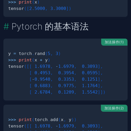
>>
>
print
(
x
)
tensor
(
[
2.5000
,
3.3000
]
)
Pytorch 的基本语法
加法操作(1)
y 
=
 torch
.
rand
(
5
,
3
)
>>
>
print
(
x 
+
 y
)
tensor
(
[
[
1.6978
,
-
1.6979
,
0.3093
]
,
[
0.4953
,
0.3954
,
0.0595
]
,
[
-
0.9540
,
0.3353
,
0.1251
]
,
[
0.6883
,
0.9775
,
1.1764
]
,
[
2.6784
,
0.1209
,
1.5542
]
]
)
加法操作(2)
>>
>
print
(
torch
.
add
(
x
,
 y
)
)
tensor
(
[
[
1.6978
,
-
1.6979
,
0.3093
]
,