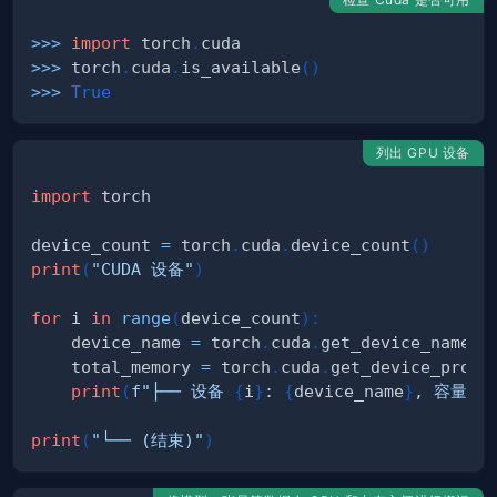
>>
>
import
 torch
.
>>
>
 torch
.
cuda
.
is_available
(
)
>>
>
True
列出 GPU 设备
import
device_count 
=
 torch
.
cuda
.
device_count
(
)
print
(
"CUDA 设备"
)
for
 i 
in
range
(
device_count
)
:
    device_name 
=
 torch
.
cuda
.
get_device_name
(
i
    total_memory 
=
 torch
.
cuda
.
get_device_prope
print
(
f"├── 设备 
{
i
}
: 
{
device_name
}
, 容量: 
{
print
(
"└── (结束)"
)