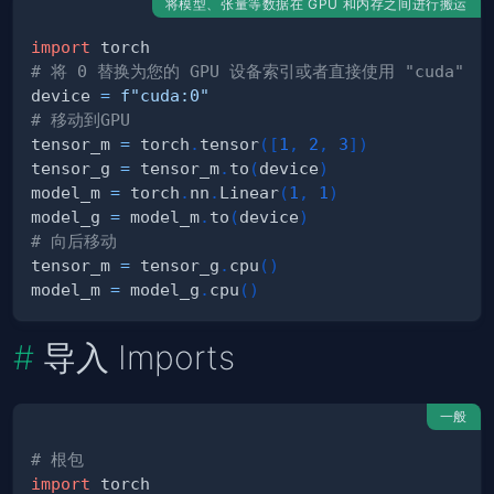
将模型、张量等数据在 GPU 和内存之间进行搬运
import
# 将 0 替换为您的 GPU 设备索引或者直接使用 "cuda"
device 
=
f"cuda:0"
# 移动到GPU
tensor_m 
=
 torch
.
tensor
(
[
1
,
2
,
3
]
)
tensor_g 
=
 tensor_m
.
to
(
device
)
model_m 
=
 torch
.
nn
.
Linear
(
1
,
1
)
model_g 
=
 model_m
.
to
(
device
)
# 向后移动
tensor_m 
=
 tensor_g
.
cpu
(
)
model_m 
=
 model_g
.
cpu
(
)
导入 Imports
一般
# 根包
import