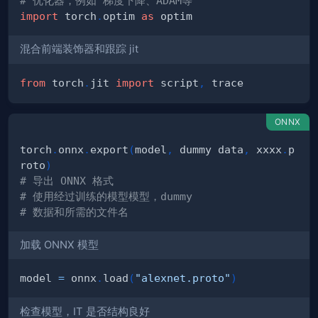
# 优化器，例如 梯度下降、ADAM等
import
 torch
.
optim 
as
混合前端装饰器和跟踪 jit
from
 torch
.
jit 
import
 script
,
ONNX
torch
.
onnx
.
export
(
model
,
 dummy data
,
 xxxx
.
p
roto
)
# 导出 ONNX 格式
# 使用经过训练的模型模型，dummy
# 数据和所需的文件名
加载 ONNX 模型
model 
=
 onnx
.
load
(
"alexnet.proto"
)
检查模型，IT 是否结构良好