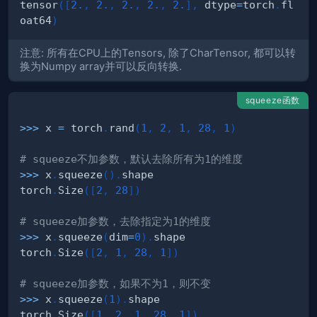
tensor
(
[
2.
,
2.
,
2.
,
2.
,
2.
]
,
 dtype
=
torch
.
fl
oat64
)
注意: 所有在CPU上的Tensors, 除了CharTensor, 都可以转
换为Numpy array并可以反向转换.
squeeze函数
>>
>
 x 
=
 torch
.
rand
(
1
,
2
,
1
,
28
,
1
)
# squeeze不加参数，默认去除所有为1的维度
>>
>
 x
.
squeeze
(
)
.
torch
.
Size
(
[
2
,
28
]
)
# squeeze加参数，去除指定为1的维度
>>
>
 x
.
squeeze
(
dim
=
0
)
.
torch
.
Size
(
[
2
,
1
,
28
,
1
]
)
# squeeze加参数，如果不为1，则不变
>>
>
 x
.
squeeze
(
1
)
.
torch
.
Size
(
[
1
,
2
,
1
,
28
,
1
]
)