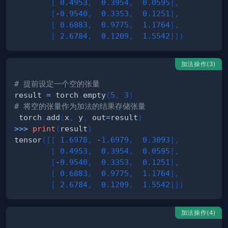
[
0.4953
,
0.3954
,
0.0595
]
,
[
-
0.9540
,
0.3353
,
0.1251
]
,
[
0.6883
,
0.9775
,
1.1764
]
,
[
2.6784
,
0.1209
,
1.5542
]
]
)
加法操作(3)
# 提前设定一个空的张量
result 
=
 torch
.
empty
(
5
,
3
)
# 将空的张量作为加法的结果存储张量
 torch
.
add
(
x
,
 y
,
 out
=
result
)
>>
>
print
(
result
)
tensor
(
[
[
1.6978
,
-
1.6979
,
0.3093
]
,
[
0.4953
,
0.3954
,
0.0595
]
,
[
-
0.9540
,
0.3353
,
0.1251
]
,
[
0.6883
,
0.9775
,
1.1764
]
,
[
2.6784
,
0.1209
,
1.5542
]
]
)
加法操作(4)