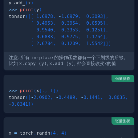
y
.
add_
(
x
)
>>
>
print
(
y
)
tensor
(
[
[
1.6978
,
-
1.6979
,
0.3093
]
,
[
0.4953
,
0.3954
,
0.0595
]
,
[
-
0.9540
,
0.3353
,
0.1251
]
,
[
0.6883
,
0.9775
,
1.1764
]
,
[
2.6784
,
0.1209
,
1.5542
]
]
)
注意: 所有
in-place
的操作函数都有一个下划线的后缀。
比如
x.copy_(y)
,
x.add_(y)
, 都会直接改变x的值
张量操作
>>
>
print
(
x
[
:
,
1
]
)
tensor
(
[
-
2.0902
,
-
0.4489
,
-
0.1441
,
0.8035
,
-
0.8341
]
)
张量形状
x 
=
 torch
.
randn
(
4
,
4
)