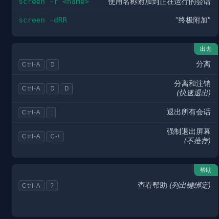
screen -r <name>
使用名称附加到正在运行的会话
screen -dRR
“终极附加”
出去
分离
Ctrl-A
D
分离和注销
Ctrl-A
D
D
(快速退出)
退出所有会话
Ctrl-A
:
强制退出屏幕
Ctrl-A
C-\
(不推荐)
帮助
查看帮助
(列出键绑定)
Ctrl-A
?