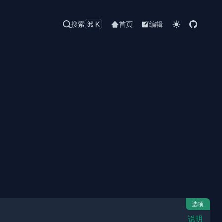
搜索
⌘K
首页
编辑
选项
说明