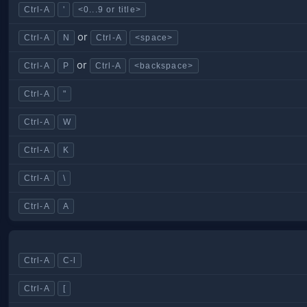
Ctrl-A
'
<0...9 or title>
or
Ctrl-A
N
Ctrl-A
<space>
or
Ctrl-A
P
Ctrl-A
<backspace>
Ctrl-A
"
Ctrl-A
W
Ctrl-A
K
Ctrl-A
\
Ctrl-A
A
Ctrl-A
C-l
Ctrl-A
[