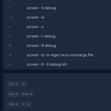
-S
screen -S debug
-ls
screen -ls
-x
screen -x
-r
screen -r debug
-R
screen -R debug
-d
screen -d -m wget xxxx.com/large.file
-X
screen -X -S debug kill
Ctrl-A
C
Ctrl-A
Ctrl-A
Ctrl-A
0...9