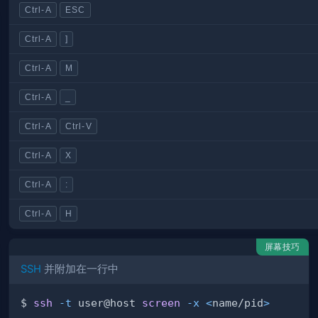
Ctrl-A
ESC
Ctrl-A
]
Ctrl-A
M
Ctrl-A
_
Ctrl-A
Ctrl-V
Ctrl-A
X
Ctrl-A
:
Ctrl-A
H
屏幕技巧
SSH
并附加在一行中
$ 
ssh
-t
 user@host 
screen
-x
<
name/pid
>