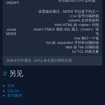
开启或关闭 CPU 定时器。
ON|OFF
设置输出模式，MODE 可以是下列之一
:csv
逗号分隔的值
column 左对齐的列
html HTML 的 <table> 代码
insert TABLE 表的 SQL 插入（insert）语
.mode
MODE
句
line 每行一个值
list 由 .separator 字符串分隔的值
tabs 由 Tab 分隔的值
tcl TCL 列表元素
在命令行中通过
.help
命令显示帮助文档
另见
百科
SQLite
菜鸟教程