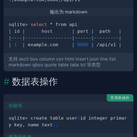
输出为 markdown
sqlite
>
select
 * from api
;
|
id
|
host
|
 port 
|
  path   
|
|
----
|
-----------------
|
------
|
---------
|
|
1
|
 example.com     
|
8080
|
 /api/v1 
|
支持 ascii box column csv html insert json line list
markdown qbox quote table tabs tcl 等类型
数据表操作
常用表操作
创建表
sqlite
>
 create table user
(
id integer primar
y key, name text
)
;