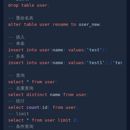
drop
table
user
;
-- 重命名表
alter
table
user
rename
to
 user_new
;
-- 插入
-- 单条
insert
into
user
(
name
)
values
(
'test'
)
;
-- 多条
insert
into
user
(
name
)
values
(
'test1'
)
,
(
'test2
-- 查询
select
*
from
user
;
-- 去重查询
select
distinct
 name 
from
user
;
-- 统计
select
count
(
id
)
from
user
;
-- limit
select
*
from
user
limit
2
;
-- 条件查询