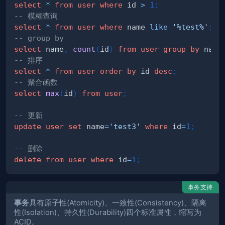
select
*
from
user
where
 id 
>
1
;
-- 模糊查询
select
*
from
user
where
 name 
like
'%test%'
;
-- group by
select
 name
,
count
(
id
)
from
user
group
by
 name
-- 排序
select
*
from
user
order
by
 id 
desc
;
-- 聚合函数
select
max
(
id
)
from
user
;
-- 更新
update
user
set
 name
=
'test3'
where
 id
=
1
;
-- 删除
delete
from
user
where
 id
=
1
;
事务支持
事务
具有原子性(Atomicity)、一致性(Consistency)、隔离
性(Isolation)、持久性(Durability)四个标准属性，缩写为
ACID。