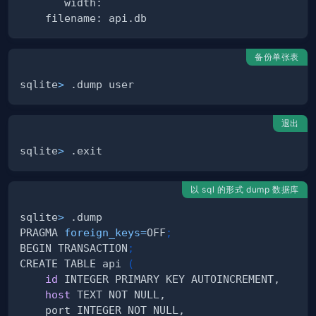
备份单张表
sqlite
>
退出
sqlite
>
以 sql 的形式 dump 数据库
sqlite
>
PRAGMA 
foreign_keys
=
OFF
;
BEGIN TRANSACTION
;
CREATE TABLE api 
(
id
host