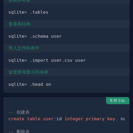
查看所有表
sqlite
>
查看表结构
sqlite
>
导入文件到表中
sqlite
>
设置查询显示列名称
sqlite
>
常用 SQL
-- 创建表
create
table
user
(
id 
integer
primary
key
,
 name
-- 删除表